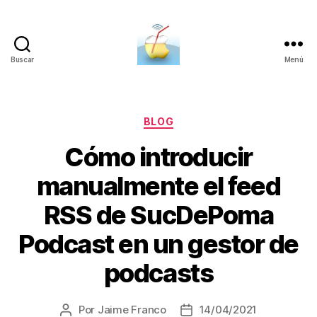
Buscar
Menú
SucDePoma
Categorías
BLOG
Cómo introducir
manualmente el feed
RSS de SucDePoma
Podcast en un gestor de
podcasts
Por
Jaime Franco
14/04/2021
Autor
Fecha