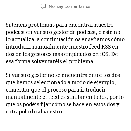
de
de
en
No hay comentarios
la
la
Cómo
entrada
entrada
introducir
Si tenéis problemas para encontrar nuestro
manualmente
podcast en vuestro gestor de podcast, o éste no
el
feed
lo actualiza, a continuación os enseñamos cómo
RSS
introducir manualmente nuestro feed RSS en
de
dos de los gestores más empleados en iOS. De
SucDePoma
esa forma solventaréis el problema.
Podcast
en
Si vuestro gestor no se encuentra entre los dos
un
que hemos seleccionado a modo de ejemplo,
gestor
comentar que el proceso para introducir
de
podcasts
manualmente el feed es similar en todos, por lo
que os podéis fijar cómo se hace en estos dos y
extrapolarlo al vuestro.