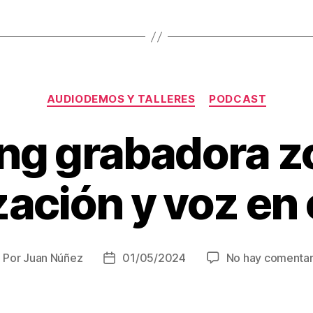
Categorías
AUDIODEMOS Y TALLERES
PODCAST
ng grabadora z
zación y voz en
Por
Juan Núñez
01/05/2024
No hay comentar
utor
Fecha
e
de
la
ntrada
entrada