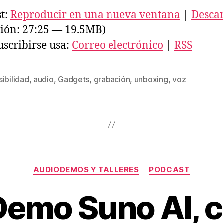
t:
Reproducir en una nueva ventana
|
Desca
ión: 27:25 — 19.5MB)
uscribirse usa:
Correo electrónico
|
RSS
ibilidad
,
audio
,
Gadgets
,
grabación
,
unboxing
,
voz
s
Categorías
AUDIODEMOS Y TALLERES
PODCAST
Demo Suno AI, c