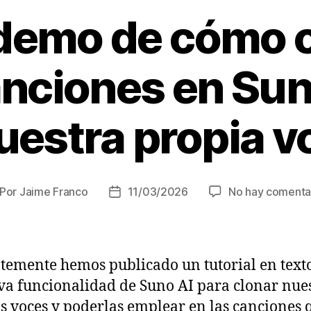
demo de cómo c
anciones en Sun
uestra propia v
Por
Jaime Franco
11/03/2026
No hay comenta
tor
Fecha
de
la
trada
entrada
temente hemos publicado un tutorial en text
va funcionalidad de Suno AI para clonar nue
s voces y poderlas emplear en las canciones 