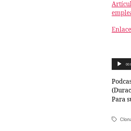
Artícu
emplea
Enlace
R
00:
e
p
Podcas
r
(Durac
o
Para s
d
u
Clon
Etiqueta
c