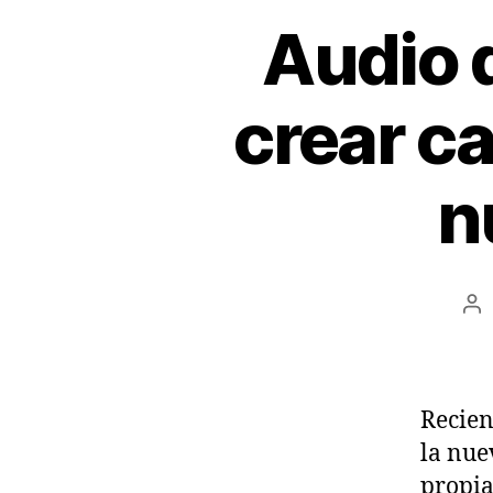
Audio 
crear c
n
Au
de
la
en
Recien
la nue
propia