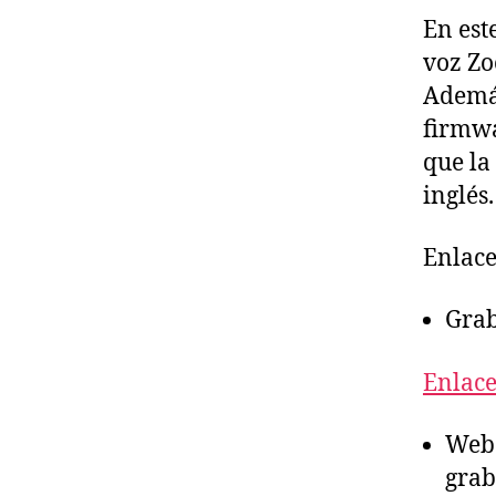
En est
voz Zo
Además
firmwa
que la
inglés.
Enlace
Grab
Enlace
Web 
grab