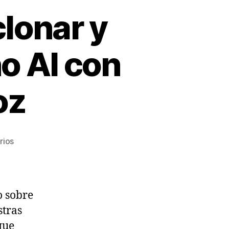
lonar y
o AI con
oz
en
rios
Audio
demo
de
cómo
o sobre
clonar
stras
y
que
crear