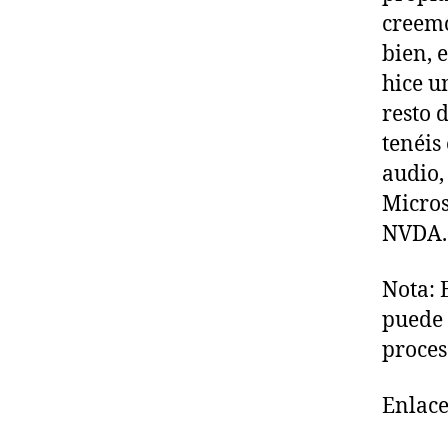
creemo
bien, 
hice u
resto 
tenéis
audio,
Micros
NVDA.
Nota: 
puede 
proces
Enlace