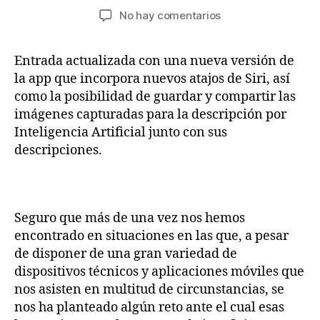
de
de
en
No hay comentarios
la
la
Be
entrada
entrada
My
Entrada actualizada con una nueva versión de
Eyes,
la app que incorpora nuevos atajos de Siri, así
app
que
como la posibilidad de guardar y compartir las
ayuda
imágenes capturadas para la descripción por
a
Inteligencia Artificial junto con sus
las
descripciones.
personas
ciegas
por
medio
Seguro que más de una vez nos hemos
de
encontrado en situaciones en las que, a pesar
video
llamadas
de disponer de una gran variedad de
e
dispositivos técnicos y aplicaciones móviles que
incluso
nos asisten en multitud de circunstancias, se
Inteligencia
nos ha planteado algún reto ante el cual esas
Artificial