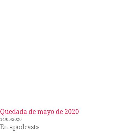
t
e
c
l
a
s
d
e
f
l
e
c
Quedada de mayo de 2020
h
14/05/2020
a
En «podcast»
a