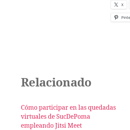
r
X
d
e
Pinte
a
u
d
i
o
Relacionado
Cómo participar en las quedadas
virtuales de SucDePoma
empleando Jitsi Meet