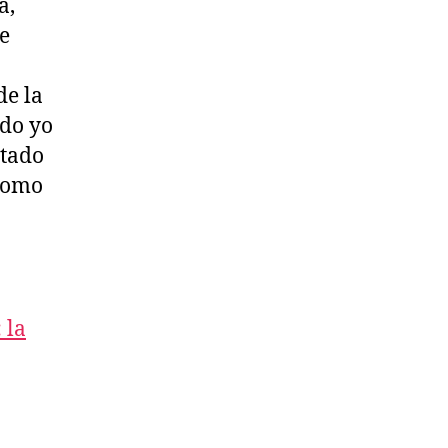
a,
de
de la
ado yo
ltado
 como
 la