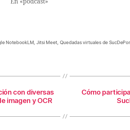
En «podcast»
le NotebookLM
,
Jitsi Meet
,
Quedadas virtuales de SucDeP
s
ción con diversas
Cómo participa
 de imagen y OCR
Suc