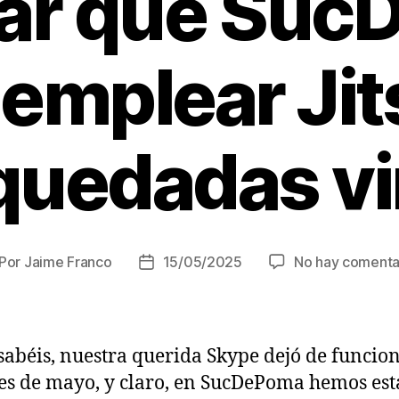
ar que Su
 emplear Jit
 quedadas vi
Por
Jaime Franco
15/05/2025
No hay comenta
tor
Fecha
de
la
trada
entrada
abéis, nuestra querida Skype dejó de funcio
es de mayo, y claro, en SucDePoma hemos es