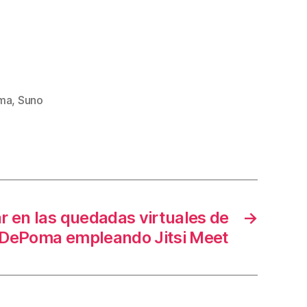
r
r
i
b
a
oma
,
Suno
/
a
b
a
j
r en las quedadas virtuales de
→
o
DePoma empleando Jitsi Meet
p
a
r