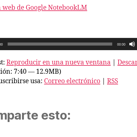
a web de Google NotebookLM
00
00:00
t:
Reproducir en una nueva ventana
|
Desca
ión: 7:40 — 12.9MB)
uscribirse usa:
Correo electrónico
|
RSS
parte esto: