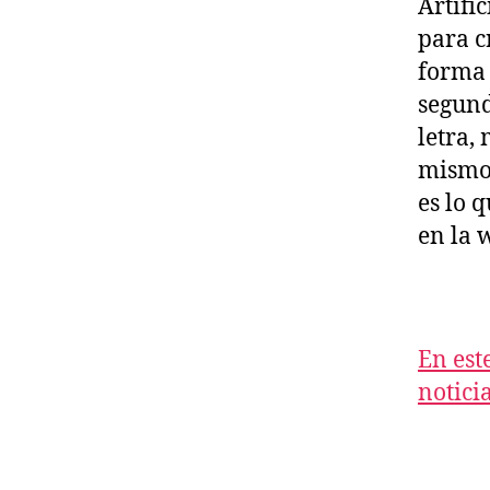
Artifi
para c
forma 
segund
letra,
mismo.
es lo 
en la 
En est
notici