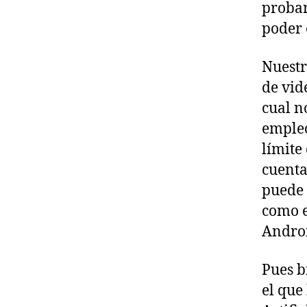
proban
poder 
Nuestr
de vid
cual n
empleo
límite
cuenta
puede 
como e
Androi
Pues b
el que