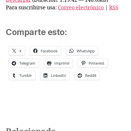
Descargar
(Duración: 1:19:42 — 146.6MB)
o
Para suscribirse usa:
Correo electrónico
|
RSS
d
u
c
Comparte esto:
t
o
X
Facebook
WhatsApp
r
d
Telegram
Imprimir
Pinterest
e
Tumblr
LinkedIn
Reddit
a
u
d
i
o