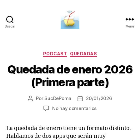
Buscar
Menú
SucDePoma
Categorías
PODCAST
QUEDADAS
Quedada de enero 2026
(Primera parte)
Por
SucDePoma
20/01/2026
Autor
Fecha
de
de
en
No hay comentarios
la
la
Quedada
entrada
entrada
de
La quedada de enero tiene un formato distinto.
enero
Hablamos de dos apps que serán muy
2026