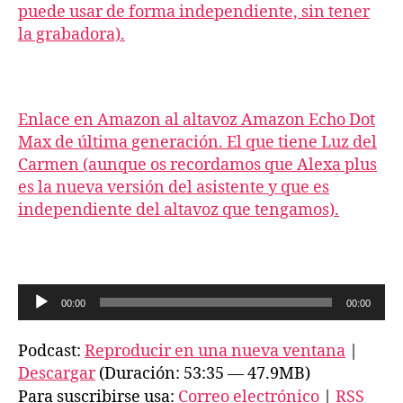
puede usar de forma independiente, sin tener
la grabadora).
Enlace en Amazon al altavoz Amazon Echo Dot
Max de última generación. El que tiene Luz del
Carmen (aunque os recordamos que Alexa plus
es la nueva versión del asistente y que es
independiente del altavoz que tengamos).
R
00:00
00:00
e
p
Podcast:
Reproducir en una nueva ventana
|
r
Descargar
(Duración: 53:35 — 47.9MB)
o
Para suscribirse usa:
Correo electrónico
|
RSS