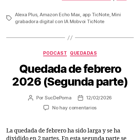
d
u
Alexa Plus
,
Amazon Echo Max
,
app TicNote
,
Mini
Etiquetas
c
grabadora digital con IA Mobvoi TicNote
t
o
r
Categorías
PODCAST
QUEDADAS
d
e
Quedada de febrero
a
2026 (Segunda parte)
u
d
i
Por
SucDePoma
12/02/2026
Autor
Fecha
de
de
o
en
No hay comentarios
la
la
Quedada
entrada
entrada
de
febrero
La quedada de febrero ha sido larga y se ha
2026
dividido en 2 partes. En esta segunda parte se