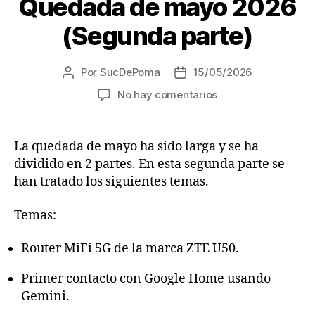
Quedada de mayo 2026
a
(Segunda parte)
u
d
i
Por
SucDePoma
15/05/2026
Autor
Fecha
de
de
o
en
No hay comentarios
la
la
Quedada
entrada
entrada
de
mayo
La quedada de mayo ha sido larga y se ha
2026
dividido en 2 partes. En esta segunda parte se
(Segunda
han tratado los siguientes temas.
parte)
Temas:
Router MiFi 5G de la marca ZTE U50.
Primer contacto con Google Home usando
Gemini.