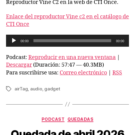
Reproductor Vine C2 en la web de CTI Once.
Enlace del reproductor Vine c2 en el catálogo de
CTI Once
R
00:00
00:00
e
p
Podcast:
Reproducir en una nueva ventana
|
r
Descargar
(Duración: 57:47 — 40.3MB)
o
Para suscribirse usa:
Correo electrónico
|
RSS
d
u
airTag
,
audio
,
gadget
Etiquetas
c
t
o
Categorías
r
PODCAST
QUEDADAS
d
Quedada de abril 2026