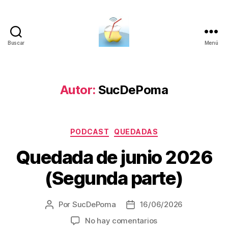
Buscar
Menú
SucDePoma
Autor:
SucDePoma
Categorías
PODCAST
QUEDADAS
Quedada de junio 2026
(Segunda parte)
Por
SucDePoma
16/06/2026
Autor
Fecha
de
de
en
No hay comentarios
la
la