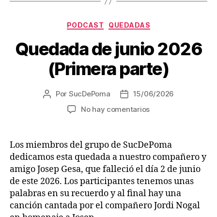
o
Categorías
r
PODCAST
QUEDADAS
d
Quedada de junio 2026
e
(Primera parte)
a
u
d
Por
SucDePoma
15/06/2026
Autor
Fecha
i
de
de
en
No hay comentarios
la
la
o
Quedada
entrada
entrada
de
junio
Los miembros del grupo de SucDePoma
2026
dedicamos esta quedada a nuestro compañero y
(Primera
amigo Josep Gesa, que falleció el día 2 de junio
parte)
de este 2026. Los participantes tenemos unas
palabras en su recuerdo y al final hay una
canción cantada por el compañero Jordi Nogal