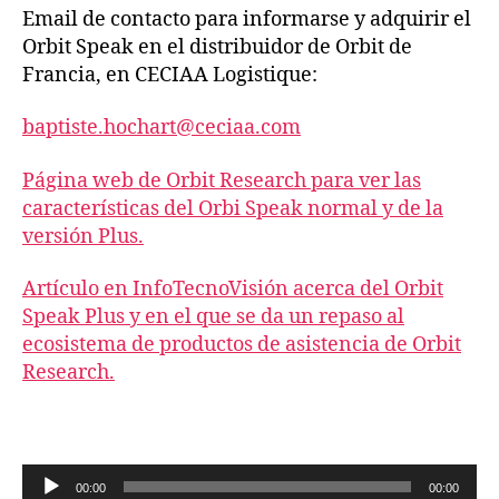
Email de contacto para informarse y adquirir el
Orbit Speak en el distribuidor de Orbit de
Francia, en CECIAA Logistique:
baptiste.hochart@ceciaa.com
Página web de Orbit Research para ver las
características del Orbi Speak normal y de la
versión Plus.
Artículo en InfoTecnoVisión acerca del Orbit
Speak Plus y en el que se da un repaso al
ecosistema de productos de asistencia de Orbit
Research.
R
00:00
00:00