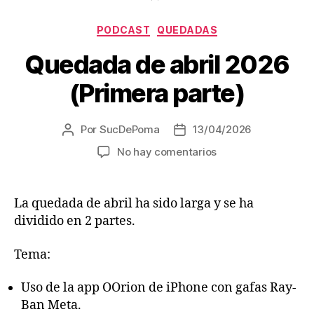
o
Categorías
r
PODCAST
QUEDADAS
d
Quedada de abril 2026
e
(Primera parte)
a
u
d
Por
SucDePoma
13/04/2026
Autor
Fecha
i
de
de
en
No hay comentarios
la
la
o
Quedada
entrada
entrada
de
abril
La quedada de abril ha sido larga y se ha
2026
dividido en 2 partes.
(Primera
parte)
Tema:
Uso de la app OOrion de iPhone con gafas Ray-
Ban Meta.