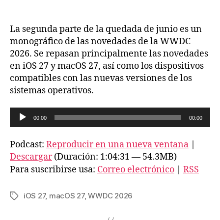
Quedada
entrada
entrada
de
junio
La segunda parte de la quedada de junio es un
2026
monográfico de las novedades de la WWDC
(Segunda
2026. Se repasan principalmente las novedades
parte)
en iOS 27 y macOS 27, así como los dispositivos
compatibles con las nuevas versiones de los
sistemas operativos.
R
00:00
00:00
e
p
Podcast:
Reproducir en una nueva ventana
|
r
Descargar
(Duración: 1:04:31 — 54.3MB)
o
Para suscribirse usa:
Correo electrónico
|
RSS
d
u
iOS 27
,
macOS 27
,
WWDC 2026
Etiquetas
c
t