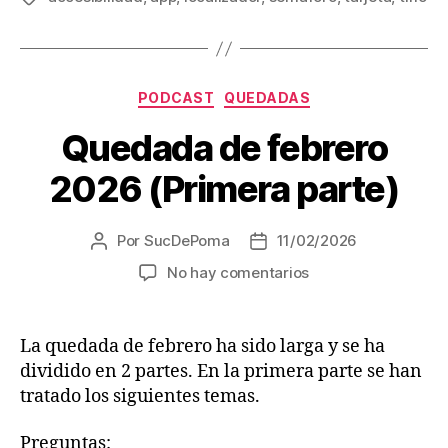
c
t
o
Categorías
r
PODCAST
QUEDADAS
d
Quedada de febrero
e
2026 (Primera parte)
a
u
d
Por
SucDePoma
11/02/2026
Autor
Fecha
i
de
de
en
No hay comentarios
la
la
o
Quedada
entrada
entrada
de
febrero
La quedada de febrero ha sido larga y se ha
2026
dividido en 2 partes. En la primera parte se han
(Primera
tratado los siguientes temas.
parte)
Preguntas: