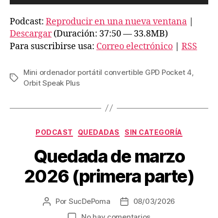
e
p
Podcast:
Reproducir en una nueva ventana
|
r
Descargar
(Duración: 37:50 — 33.8MB)
o
Para suscribirse usa:
Correo electrónico
|
RSS
d
u
Mini ordenador portátil convertible GPD Pocket 4
,
Etiquetas
c
Orbit Speak Plus
t
o
r
Categorías
PODCAST
QUEDADAS
SIN CATEGORÍA
d
e
Quedada de marzo
a
2026 (primera parte)
u
d
i
Por
SucDePoma
08/03/2026
Autor
Fecha
de
de
o
en
No hay comentarios