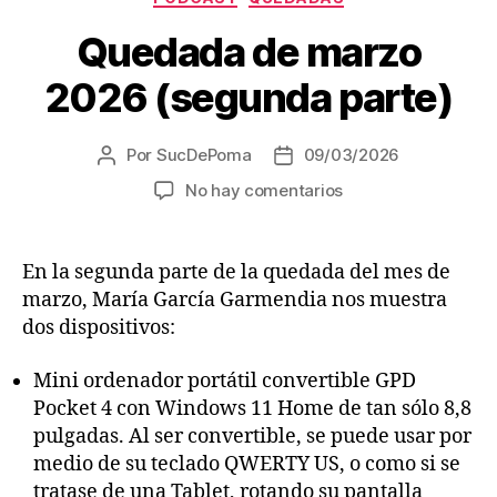
d
Quedada de marzo
e
2026 (segunda parte)
a
u
d
Por
SucDePoma
09/03/2026
Autor
Fecha
i
de
de
en
No hay comentarios
la
la
o
Quedada
entrada
entrada
de
marzo
En la segunda parte de la quedada del mes de
2026
marzo, María García Garmendia nos muestra
(segunda
dos dispositivos:
parte)
Mini ordenador portátil convertible GPD
Pocket 4 con Windows 11 Home de tan sólo 8,8
pulgadas. Al ser convertible, se puede usar por
medio de su teclado QWERTY US, o como si se
tratase de una Tablet, rotando su pantalla