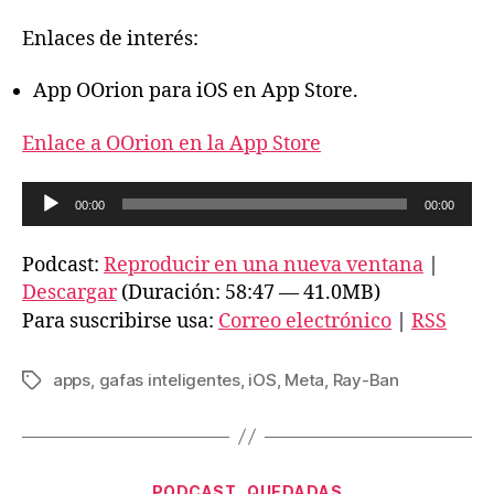
Enlaces de interés:
App OOrion para iOS en App Store.
Enlace a OOrion en la App Store
R
00:00
00:00
e
p
Podcast:
Reproducir en una nueva ventana
|
r
Descargar
(Duración: 58:47 — 41.0MB)
o
Para suscribirse usa:
Correo electrónico
|
RSS
d
u
apps
,
gafas inteligentes
,
iOS
,
Meta
,
Ray-Ban
Etiquetas
c
t
o
Categorías
r
PODCAST
QUEDADAS