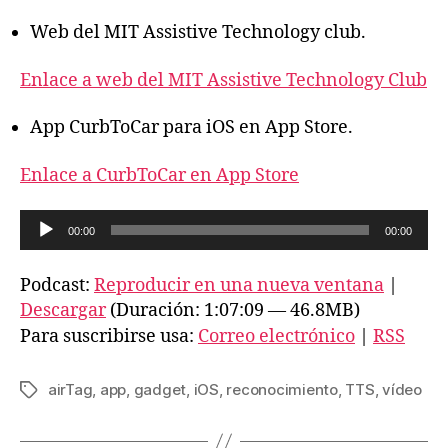
Web del MIT Assistive Technology club.
Enlace a web del MIT Assistive Technology Club
App CurbToCar para iOS en App Store.
Enlace a CurbToCar en App Store
R
00:00
00:00
e
p
Podcast:
Reproducir en una nueva ventana
|
r
Descargar
(Duración: 1:07:09 — 46.8MB)
o
Para suscribirse usa:
Correo electrónico
|
RSS
d
u
airTag
,
app
,
gadget
,
iOS
,
reconocimiento
,
TTS
,
vídeo
Etiquetas
c
t