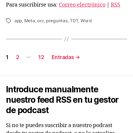
o
Para suscribirse usa:
Correo electrónico
|
RSS
d
u
app
,
Meta
,
ocr
,
preguntas
,
TDT
,
Word
Etiquetas
c
t
o
r
Paginación
…
1
2
12
Entradas
→
d
de
e
a
entradas
u
Introduce manualmente
d
nuestro feed RSS en tu gestor
i
o
de podcast
Si no te puedes suscribir a nuestro podcast