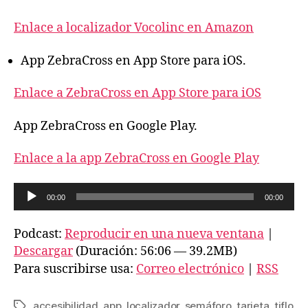
Enlace a localizador Vocolinc en Amazon
App ZebraCross en App Store para iOS.
Enlace a ZebraCross en App Store para iOS
App ZebraCross en Google Play.
Enlace a la app ZebraCross en Google Play
R
00:00
00:00
e
p
Podcast:
Reproducir en una nueva ventana
|
r
Descargar
(Duración: 56:06 — 39.2MB)
o
Para suscribirse usa:
Correo electrónico
|
RSS
d
u
accesibilidad
,
app
,
localizador
,
semáforo
,
tarjeta
,
tiflo
Etiquetas