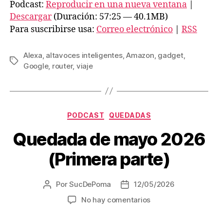
p
Podcast:
Reproducir en una nueva ventana
|
r
Descargar
(Duración: 57:25 — 40.1MB)
o
Para suscribirse usa:
Correo electrónico
|
RSS
d
u
Alexa
,
altavoces inteligentes
,
Amazon
,
gadget
,
Etiquetas
c
Google
,
router
,
viaje
t
o
r
Categorías
PODCAST
QUEDADAS
d
e
Quedada de mayo 2026
a
(Primera parte)
u
d
i
Por
SucDePoma
12/05/2026
Autor
Fecha
de
de
o
en
No hay comentarios
la
la
Quedada
entrada
entrada