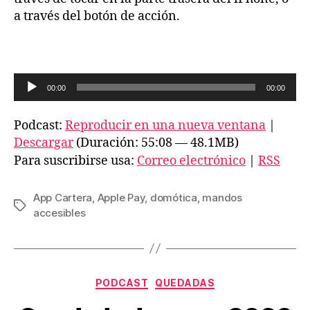
a través del botón de acción.
R
00:00
00:00
e
p
Podcast:
Reproducir en una nueva ventana
|
r
Descargar
(Duración: 55:08 — 48.1MB)
o
Para suscribirse usa:
Correo electrónico
|
RSS
d
u
App Cartera
,
Apple Pay
,
domótica
,
mandos
Etiquetas
c
accesibles
t
o
r
Categorías
PODCAST
QUEDADAS
d
e