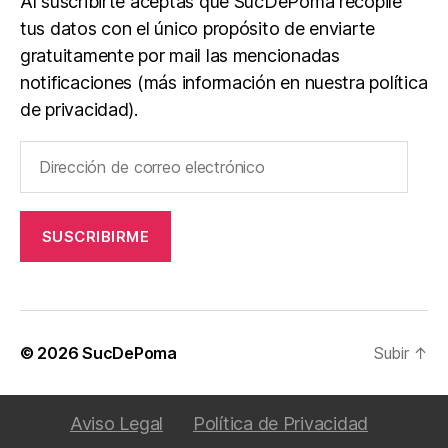
Al suscribirte aceptas que SucDePoma recopile
tus datos con el único propósito de enviarte
gratuitamente por mail las mencionadas
notificaciones (más información en nuestra política
de privacidad).
Dirección
de
correo
electrónico
SUSCRIBIRME
© 2026
SucDePoma
Subir
↑
Aviso Legal
Política de Privacidad