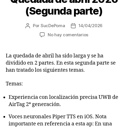
e
(Segunda parte)
a
u
d
Por
SucDePoma
14/04/2026
Autor
Fecha
i
de
de
en
No hay comentarios
la
la
o
Quedada
entrada
entrada
de
abril
La quedada de abril ha sido larga y se ha
2026
dividido en 2 partes. En esta segunda parte se
(Segunda
han tratado los siguientes temas.
parte)
Temas:
Experiencia con localización precisa UWB de
AirTag 2ª generación.
Voces neuronales Piper TTS en iOS. Nota
importante en referencia a esta ap: En una