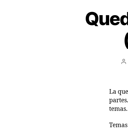
a
Qued
u
d
i
o
A
d
la
en
La que
partes
temas.
Temas