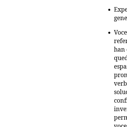
Expe
gene
Voce
refe
han 
qued
espa
pron
verb
solu
conf
inve
perm
voce