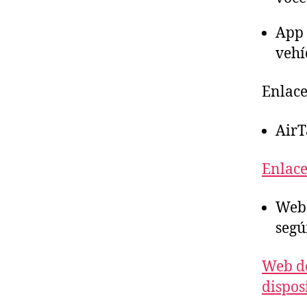
App 
vehí
Enlace
AirT
Enlace
Web 
segú
Web de
dispos