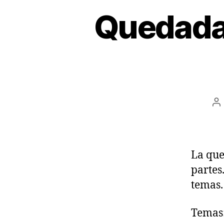
Quedada 
A
d
la
en
La que
partes
temas.
Temas