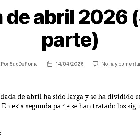
de abril 2026
parte)
Por
SucDePoma
14/04/2026
No hay comentar
utor
Fecha
e
de
la
trada
entrada
dada de abril ha sido larga y se ha dividido e
. En esta segunda parte se han tratado los sig
: