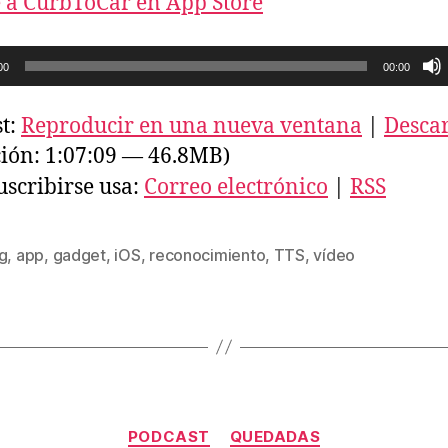
 a CurbToCar en App Store
00
00:00
t:
Reproducir en una nueva ventana
|
Desca
ión: 1:07:09 — 46.8MB)
uscribirse usa:
Correo electrónico
|
RSS
g
,
app
,
gadget
,
iOS
,
reconocimiento
,
TTS
,
vídeo
s
Categorías
PODCAST
QUEDADAS