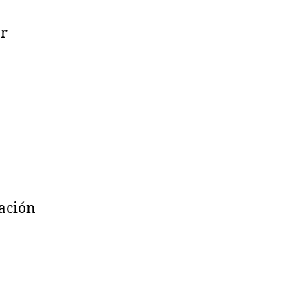
ar
ación