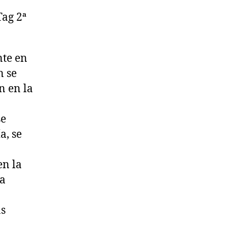
Tag 2ª
nte en
n se
n en la
se
a, se
en la
la
as