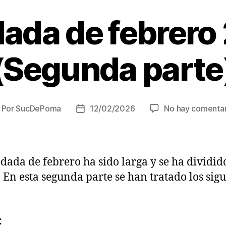
ada de febrero
(Segunda parte
Por
SucDePoma
12/02/2026
No hay comentar
utor
Fecha
e
de
la
trada
entrada
dada de febrero ha sido larga y se ha dividid
. En esta segunda parte se han tratado los sig
: