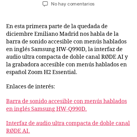
de
de
en
No hay comentarios
la
la
Quedada
entrada
entrada
de
diciembre
En esta primera parte de la quedada de
2024
diciembre Emiliano Madrid nos habla de la
(primera
barra de sonido accesible con menús hablados
parte)
en inglés Samsung HW-Q990D, la interfaz de
audio ultra compacta de doble canal RØDE AI y
la grabadora accesible con menús hablados en
español Zoom H2 Essential.
Enlaces de interés:
Barra de sonido accesible con menús hablados
en inglés Samsung HW-Q990D.
Interfaz de audio ultra compacta de doble canal
RØDE AI.