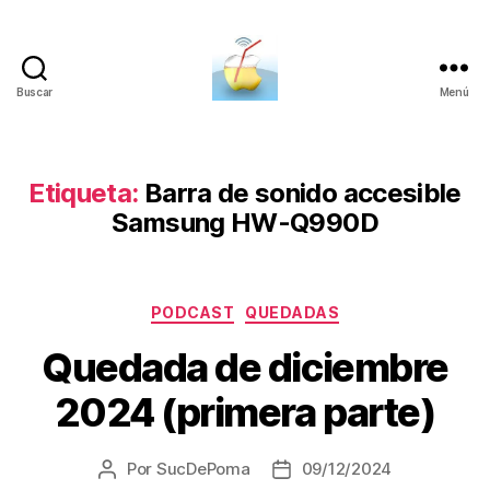
Buscar
Menú
SucDePoma
Etiqueta:
Barra de sonido accesible
Samsung HW-Q990D
Categorías
PODCAST
QUEDADAS
Quedada de diciembre
2024 (primera parte)
Por
SucDePoma
09/12/2024
Autor
Fecha