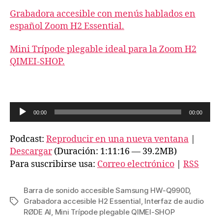
Grabadora accesible con menús hablados en
español Zoom H2 Essential.
Mini Trípode plegable ideal para la Zoom H2
QIMEI-SHOP.
R
00:00
00:00
e
p
Podcast:
Reproducir en una nueva ventana
|
r
Descargar
(Duración: 1:11:16 — 39.2MB)
o
Para suscribirse usa:
Correo electrónico
|
RSS
d
u
Barra de sonido accesible Samsung HW-Q990D
,
c
Grabadora accesible H2 Essential
,
Interfaz de audio
Etiquetas
RØDE AI
,
Mini Trípode plegable QIMEI-SHOP
t