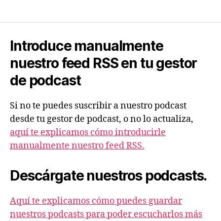
o
r
d
Introduce manualmente
e
nuestro feed RSS en tu gestor
a
u
de podcast
d
i
Si no te puedes suscribir a nuestro podcast
o
desde tu gestor de podcast, o no lo actualiza,
aquí te explicamos cómo introducirle
manualmente nuestro feed RSS.
Descárgate nuestros podcasts.
Aquí te explicamos cómo puedes guardar
nuestros podcasts para poder escucharlos más