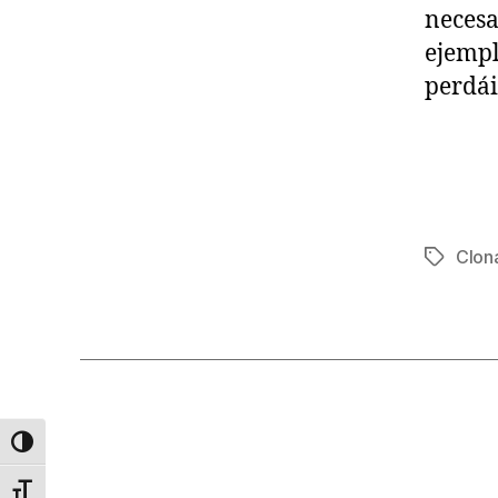
necesa
ejempl
perdái
Clon
Etiqueta
ALTERNAR ALTO CONTRASTE
ALTERNAR TAMAÑO DE LETRA