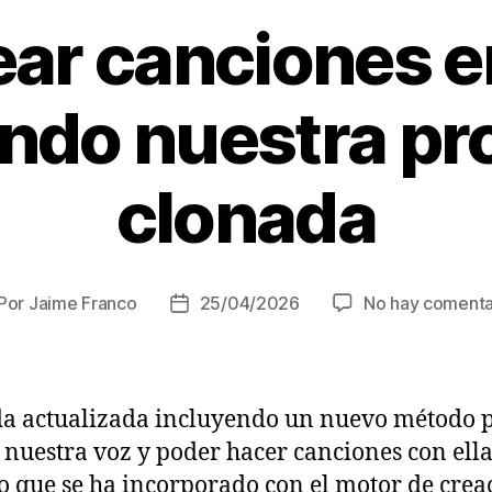
ar canciones e
ndo nuestra pro
clonada
Por
Jaime Franco
25/04/2026
No hay comenta
tor
Fecha
de
la
trada
entrada
a actualizada incluyendo un nuevo método 
 nuestra voz y poder hacer canciones con ella
 que se ha incorporado con el motor de crea