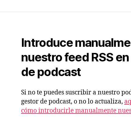
t
o
r
d
e
Introduce manualme
a
nuestro feed RSS en 
u
d
de podcast
i
o
Si no te puedes suscribir a nuestro po
gestor de podcast, o no lo actualiza,
aq
cómo introducirle manualmente nuest