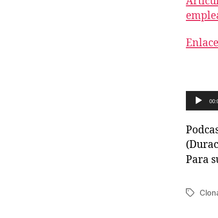
Artícu
emplea
Enlace
R
00:
e
p
Podcas
r
(Durac
o
Para s
d
u
Clon
Etiqueta
c