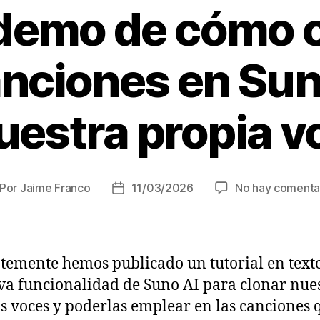
demo de cómo c
anciones en Sun
uestra propia v
Por
Jaime Franco
11/03/2026
No hay comenta
tor
Fecha
de
la
trada
entrada
temente hemos publicado un tutorial en text
va funcionalidad de Suno AI para clonar nue
s voces y poderlas emplear en las canciones 