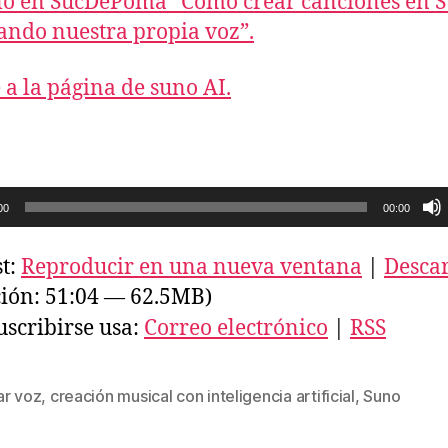
lo en SucDePoma “Cómo crear canciones en 
ndo nuestra propia voz”.
 a la página de suno AI.
00
00:00
t:
Reproducir en una nueva ventana
|
Desca
ión: 51:04 — 62.5MB)
uscribirse usa:
Correo electrónico
|
RSS
ar voz
,
creación musical con inteligencia artificial
,
Suno
s