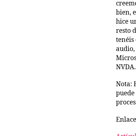
creemo
bien, 
hice u
resto 
tenéis
audio,
Micros
NVDA.
Nota: 
puede 
proces
Enlace