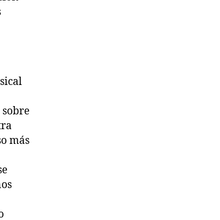
nuestra
s
propia
voz
clonada
sical
 sobre
tra
so más
se
nos
o