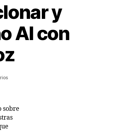
lonar y
o AI con
oz
en
rios
Audio
demo
de
cómo
o sobre
clonar
stras
y
que
crear