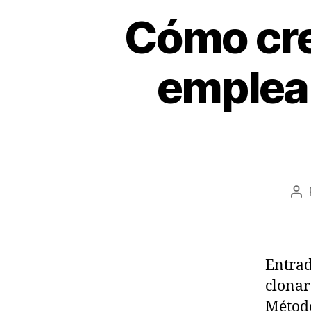
Cómo cre
emplea
Au
de
la
en
Entrad
clonar
Método