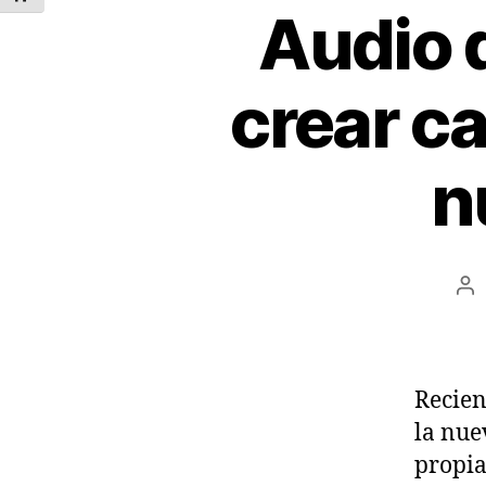
Audio 
crear c
n
Au
de
la
en
Recien
la nue
propia