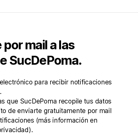
a
s
t
e
c
por mail a las
l
de SucDePoma.
a
s
d
electrónico para recibir notificaciones
e
.
f
tas que SucDePoma recopile tus datos
l
ito de enviarte gratuitamente por mail
e
ificaciones (más información en
c
privacidad).
h