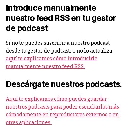
d
Introduce manualmente
e
nuestro feed RSS en tu gestor
a
u
de podcast
d
i
Si no te puedes suscribir a nuestro podcast
o
desde tu gestor de podcast, o no lo actualiza,
aquí te explicamos cómo introducirle
manualmente nuestro feed RSS.
Descárgate nuestros podcasts.
Aquí te explicamos cómo puedes guardar
nuestros podcasts para poder escucharlos más
cómodamente en reproductores externos o en
otras aplicaciones.