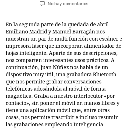
de
de
en
No hay comentarios
la
la
Quedada
entrada
entrada
de
abril
En la segunda parte de la quedada de abril
2025
Emiliano Madrid y Manuel Barragán nos
(segunda
muestran un par de multi función con escáner e
parte)
impresora láser que incorporan alimentador de
hojas inteligente. Aparte de sus descripciones,
nos comparten interesantes usos prácticos. A
continuación, Juan Núñez nos habla de un
dispositivo muy útil, una grabadora Bluetooth
que nos permite grabar conversaciones
telefónicas adosándola al móvil de forma
magnética. Graba a nuestro interlocutor «por
contacto», sin poner el móvil en manos libres y
tiene una aplicación móvil que, entre otras
cosas, nos permite trascribir e incluso resumir
las grabaciones empleando Inteligencia