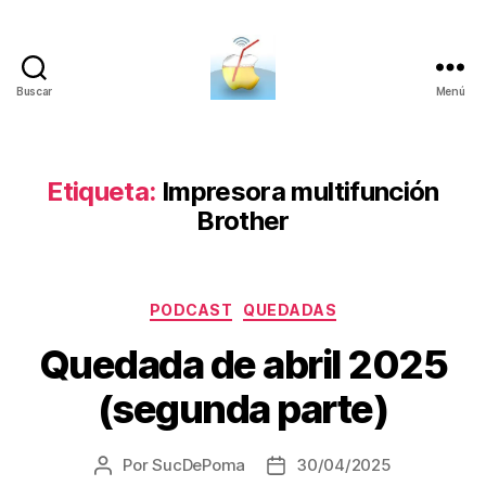
Buscar
Menú
SucDePoma
Etiqueta:
Impresora multifunción
Brother
Categorías
PODCAST
QUEDADAS
Quedada de abril 2025
(segunda parte)
Por
SucDePoma
30/04/2025
Autor
Fecha