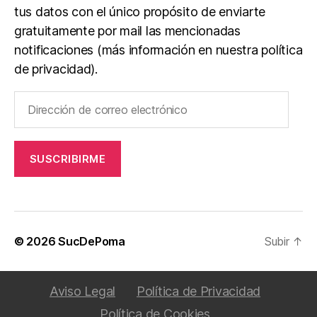
tus datos con el único propósito de enviarte
gratuitamente por mail las mencionadas
notificaciones (más información en nuestra política
de privacidad).
Dirección
de
correo
electrónico
SUSCRIBIRME
© 2026
SucDePoma
Subir
↑
Aviso Legal
Política de Privacidad
Política de Cookies