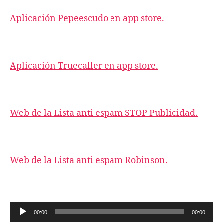
Aplicación Pepeescudo en app store.
Aplicación Truecaller en app store.
Web de la Lista anti espam STOP Publicidad.
Web de la Lista anti espam Robinson.
R
00:00
00:00
e