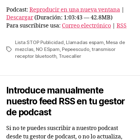
p
Podcast:
Reproducir en una nueva ventana
|
r
Descargar
(Duración: 1:03:43 — 42.8MB)
o
Para suscribirse usa:
Correo electrónico
|
RSS
d
u
Lista STOP Publicidad
,
Llamadas espam
,
Mesa de
c
mezclas
,
NO ESpam
,
Pepeescudo
,
transmisor
Etiquetas
receptor bluetooth
,
Truecaller
t
o
r
d
Introduce manualmente
e
nuestro feed RSS en tu gestor
a
u
de podcast
d
i
Si no te puedes suscribir a nuestro podcast
o
desde tu gestor de podcast, o no lo actualiza,