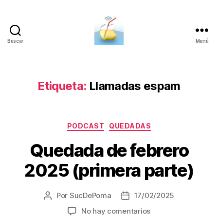
Buscar
Menú
SucDePoma
Etiqueta:
Llamadas espam
Categorías
PODCAST
QUEDADAS
Quedada de febrero
2025 (primera parte)
Por
SucDePoma
17/02/2025
Autor
Fecha
de
de
en
No hay comentarios
la
la