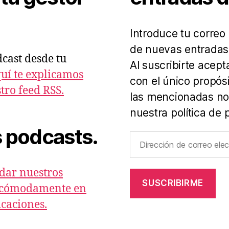
Introduce tu correo 
de nuevas entradas
dcast desde tu
Al suscribirte acep
uí te explicamos
con el único propós
ro feed RSS.
las mencionadas not
nuestra política de 
 podcasts.
Dirección
de
correo
dar nuestros
electrónico
SUSCRIBIRME
s cómodamente en
icaciones.