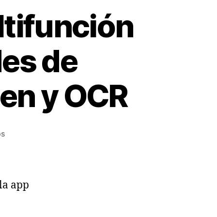
ltifunción
des de
gen y OCR
en
os
Seeing
AI,
aplicación
multifunción
 la app
con
diversas
utilidades