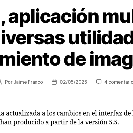
, aplicación mu
iversas utilida
miento de ima
Por
Jaime Franco
02/05/2025
4 comentari
Autor
Fecha
de
de
la
la
entrada
entrada
a actualizada a los cambios en el interfaz de
 han producido a partir de la versión 5.5.