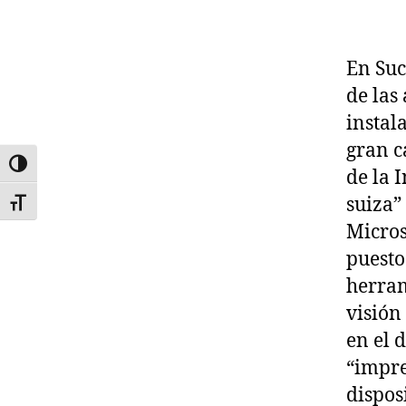
En Suc
de las
instal
gran c
ALTERNAR ALTO CONTRASTE
de la 
suiza”
ALTERNAR TAMAÑO DE LETRA
Micros
puesto
herram
visión
en el d
“impre
dispos