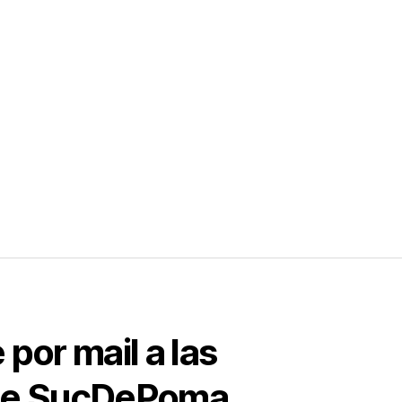
n
nto
por mail a las
de SucDePoma.