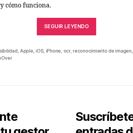
 y cómo funciona.
«Seeing
SEGUIR LEYENDO
AI,
aplicación
multifunció
ibilidad
,
Apple
,
iOS
,
iPhone
,
ocr
,
reconocimiento de imagen
,
s
eOver
con
diversas
utilidades
de
reconocimie
de
nte
Suscríbete 
imagen
y
tu gestor
entradas 
OCR»