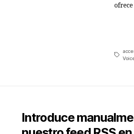
ofrece
acces
Etiqueta
Voic
Introduce manualme
nuestro feed RSS en 