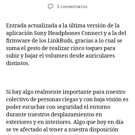
de
de
en
3 comentarios
la
la
Análisis
entrada
entrada
de
Entrada actualizada a la última versión de la
los
aplicación Sony Headphones Connect y a la del
Sony
LinkBuds,
firmware de los LinkBuds, gracias a lo cual se
innovadores
suma el gesto de realizar cinco toques para
auriculares
subir y bajar el volumen desde auriculares
Bluetooth
distintos.
que
dejan
escuchar
nuestro
Si hay algo realmente importante para nuestro
entorno
colectivo de personas ciegas y con baja visión es
poder escuchar con seguridad el entorno
durante nuestros desplazamientos en
exteriores y en interiores. Algo que hoy en día
se ve afectado al tener a nuestra disposición