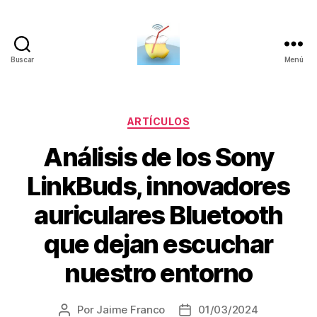
Buscar
Menú
SucDePoma
Categorías
ARTÍCULOS
Análisis de los Sony
LinkBuds, innovadores
auriculares Bluetooth
que dejan escuchar
nuestro entorno
Por
Jaime Franco
01/03/2024
Autor
Fecha