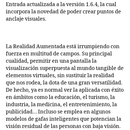
para
Entrada actualizada a la versión 1.6.4, la cual
el
incorpora la novedad de poder crear puntos de
trazado
anclaje visuales.
de
rutas
y
guiado
La Realidad Aumentada está irrumpiendo con
en
interiores
fuerza en multitud de campos. Su principal
que
cualidad, permitir en una pantalla la
emplea
visualización superpuesta al mundo tangible de
la
elementos virtuales, sin sustituir la realidad
Realidad
que nos rodea, la dota de una gran versatilidad.
Aumentada
De hecho, ya es normal ver la aplicada con éxito
en ámbitos como la educación, el turismo, la
industria, la medicina, el entretenimiento, la
publicidad… Incluso se emplea en algunos
modelos de gafas inteligentes que potencian la
visión residual de las personas con baja visión.