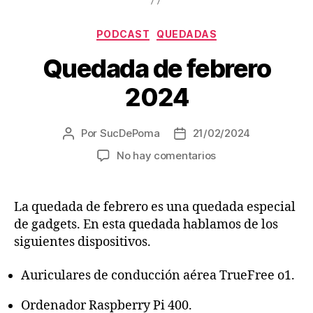
auriculares
Bluetooth
Categorías
PODCAST
QUEDADAS
que
Quedada de febrero
dejan
escuchar
2024
nuestro
entorno»
Por
SucDePoma
21/02/2024
Autor
Fecha
de
de
en
No hay comentarios
la
la
Quedada
entrada
entrada
de
febrero
La quedada de febrero es una quedada especial
2024
de gadgets. En esta quedada hablamos de los
siguientes dispositivos.
Auriculares de conducción aérea TrueFree o1.
Ordenador Raspberry Pi 400.