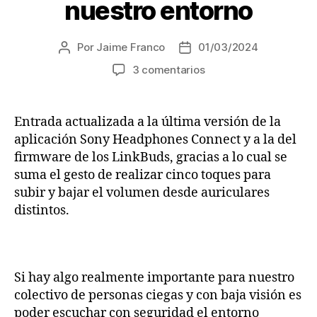
distancia»
nuestro entorno
Por
Jaime Franco
01/03/2024
Autor
Fecha
de
de
en
3 comentarios
la
la
Análisis
entrada
entrada
de
los
Entrada actualizada a la última versión de la
Sony
aplicación Sony Headphones Connect y a la del
LinkBuds,
firmware de los LinkBuds, gracias a lo cual se
innovadores
suma el gesto de realizar cinco toques para
auriculares
subir y bajar el volumen desde auriculares
Bluetooth
distintos.
que
dejan
escuchar
nuestro
entorno
Si hay algo realmente importante para nuestro
colectivo de personas ciegas y con baja visión es
poder escuchar con seguridad el entorno