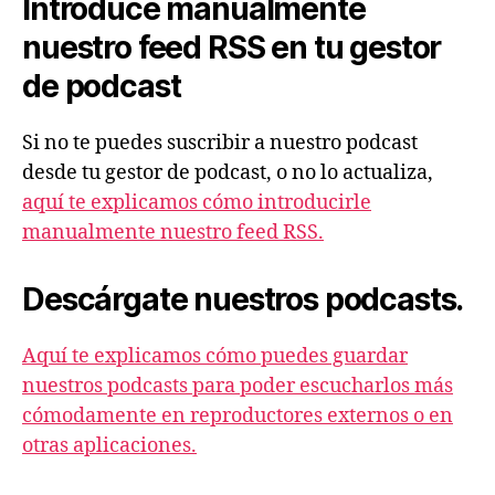
r
Introduce manualmente
d
nuestro feed RSS en tu gestor
e
de podcast
a
u
Si no te puedes suscribir a nuestro podcast
d
desde tu gestor de podcast, o no lo actualiza,
i
aquí te explicamos cómo introducirle
o
manualmente nuestro feed RSS.
Descárgate nuestros podcasts.
Aquí te explicamos cómo puedes guardar
nuestros podcasts para poder escucharlos más
cómodamente en reproductores externos o en
otras aplicaciones.