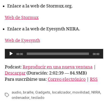
Enlace a la web de Stormux.org.
Web de Stormux
Enlace a la web de Eyesynth NIIRA.
Web de Eyesynth
R
00:00
00:00
e
p
Podcast:
Reproducir en una nueva ventana
|
r
Descargar
(Duración: 2:02:39 — 84.9MB)
o
Para suscribirse usa:
Correo electrónico
|
RSS
d
u
audio
,
braille
,
Gadgets
,
localizador
,
movilidad
,
NIIRA
,
Etiquetas
c
ordenador
,
teclado
t