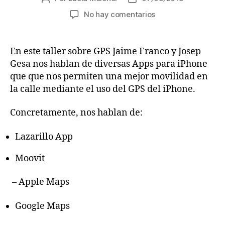
por
de
de
en
No hay comentarios
la
la
satélite»
Taller
entrada
entrada
GPS
(parte
En este taller sobre GPS Jaime Franco y Josep
2)
Gesa nos hablan de diversas Apps para iPhone
que que nos permiten una mejor movilidad en
la calle mediante el uso del GPS del iPhone.
Concretamente, nos hablan de:
Lazarillo App
Moovit
– Apple Maps
Google Maps