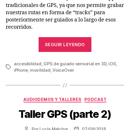
tradicionales de GPS, ya que nos permite grabar
nuestras rutas en forma de “tracks” para
posteriormente ser guiados a lo largo de esos
recorridos.
«Blind
SEGUIR LEYENDO
Explorer,
aplicación
accesibilidad
,
GPS de guiado sensorial en 3D
de
,
iOS
,
Etiquetas
iPhone
,
movilidad
,
VoiceOver
guiado
sensorial
que
emplea
Categorías
AUDIODEMOS Y TALLERES
PODCAST
sonidos
Taller GPS (parte 2)
3D
y
navegación
Por
Lucía Melchor
07/08/2018
Autor
Fecha