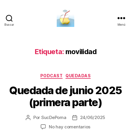
Buscar
Menú
SucDePoma
Etiqueta:
movilidad
Categorías
PODCAST
QUEDADAS
Quedada de junio 2025
(primera parte)
Por
SucDePoma
24/06/2025
Autor
Fecha
de
de
en
No hay comentarios
la
la