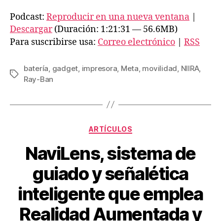
p
Podcast:
Reproducir en una nueva ventana
|
r
Descargar
(Duración: 1:21:31 — 56.6MB)
o
Para suscribirse usa:
Correo electrónico
|
RSS
d
u
batería
,
gadget
,
impresora
,
Meta
,
movilidad
,
NIIRA
,
Etiquetas
c
Ray-Ban
t
o
r
Categorías
ARTÍCULOS
d
e
NaviLens, sistema de
a
guiado y señalética
u
d
inteligente que emplea
i
Realidad Aumentada y
o