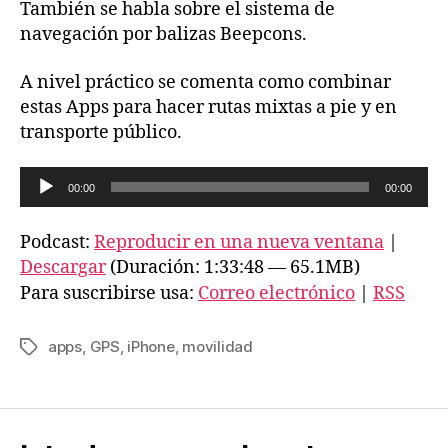
También se habla sobre el sistema de
navegación por balizas Beepcons.
A nivel práctico se comenta como combinar
estas Apps para hacer rutas mixtas a pie y en
transporte público.
R
00:00
00:00
e
p
Podcast:
Reproducir en una nueva ventana
|
r
Descargar
(Duración: 1:33:48 — 65.1MB)
o
Para suscribirse usa:
Correo electrónico
|
RSS
d
u
apps
,
GPS
,
iPhone
,
movilidad
Etiquetas
c
t
o