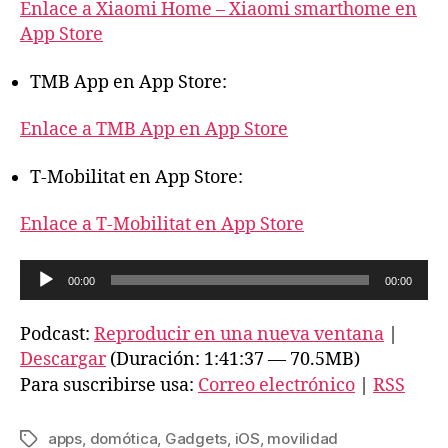
Enlace a Xiaomi Home – Xiaomi smarthome en
App Store
TMB App en App Store:
Enlace a TMB App en App Store
T-Mobilitat en App Store:
Enlace a T-Mobilitat en App Store
R
00:00
00:00
e
p
Podcast:
Reproducir en una nueva ventana
|
r
Descargar
(Duración: 1:41:37 — 70.5MB)
o
Para suscribirse usa:
Correo electrónico
|
RSS
d
u
apps
,
domótica
,
Gadgets
,
iOS
,
movilidad
Etiquetas