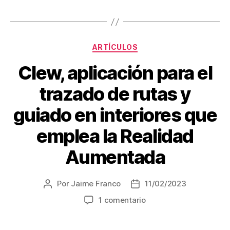
c
t
o
Categorías
r
ARTÍCULOS
d
Clew, aplicación para el
e
trazado de rutas y
a
u
guiado en interiores que
d
emplea la Realidad
i
o
Aumentada
Por
Jaime Franco
11/02/2023
Autor
Fecha
de
de
en
1 comentario
la
la
Clew,
entrada
entrada
aplicación