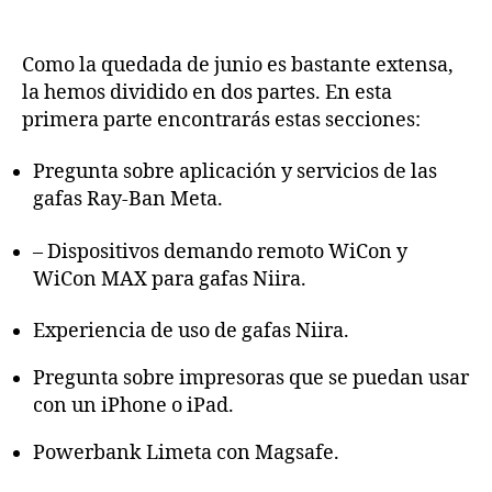
Quedada
entrada
entrada
de
junio
Como la quedada de junio es bastante extensa,
2025
la hemos dividido en dos partes. En esta
(primera
primera parte encontrarás estas secciones:
parte)
Pregunta sobre aplicación y servicios de las
gafas Ray-Ban Meta.
– Dispositivos demando remoto WiCon y
WiCon MAX para gafas Niira.
Experiencia de uso de gafas Niira.
Pregunta sobre impresoras que se puedan usar
con un iPhone o iPad.
Powerbank Limeta con Magsafe.