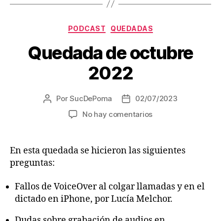
o
r
Categorías
PODCAST
QUEDADAS
d
e
Quedada de octubre
a
2022
u
d
i
Por
SucDePoma
02/07/2023
Autor
Fecha
de
de
o
en
No hay comentarios
la
la
Quedada
entrada
entrada
de
octubre
En esta quedada se hicieron las siguientes
2022
preguntas:
Fallos de VoiceOver al colgar llamadas y en el
dictado en iPhone, por Lucía Melchor.
Dudas sobre grabación de audios en