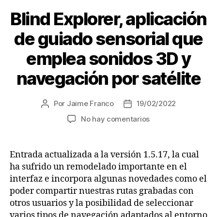
guiado
Blind Explorer, aplicación
en
interiores
de guiado sensorial que
que
emplea sonidos 3D y
emplea
la
navegación por satélite
Realidad
Aumentada»
Por
Jaime Franco
19/02/2022
Autor
Fecha
de
de
en
No hay comentarios
la
la
Blind
entrada
entrada
Explorer,
aplicación
Entrada actualizada a la versión 1.5.17, la cual
de
ha sufrido un remodelado importante en el
guiado
interfaz e incorpora algunas novedades como el
sensorial
poder compartir nuestras rutas grabadas con
que
otros usuarios y la posibilidad de seleccionar
emplea
varios tipos de navegación adaptados al entorno
sonidos