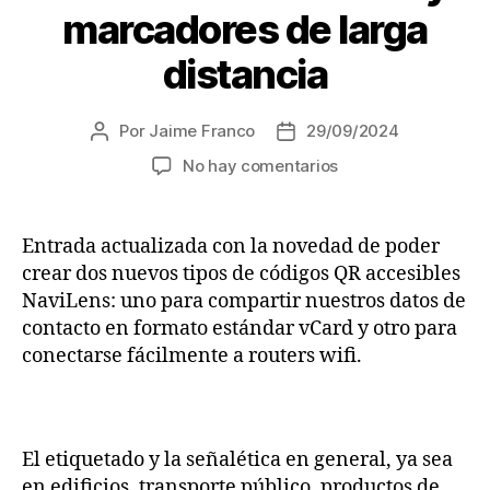
marcadores de larga
distancia
Por
Jaime Franco
29/09/2024
Autor
Fecha
de
de
en
No hay comentarios
la
la
NaviLens,
entrada
entrada
sistema
de
Entrada actualizada con la novedad de poder
guiado
crear dos nuevos tipos de códigos QR accesibles
y
NaviLens: uno para compartir nuestros datos de
señalética
contacto en formato estándar vCard y otro para
inteligente
conectarse fácilmente a routers wifi.
que
emplea
Realidad
Aumentada
y
El etiquetado y la señalética en general, ya sea
marcadores
en edificios, transporte público, productos de