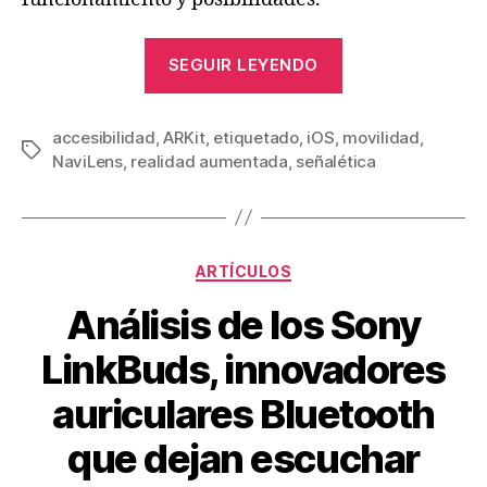
«NaviLens,
SEGUIR LEYENDO
sistema
de
accesibilidad
,
ARKit
,
etiquetado
,
iOS
,
guiado
movilidad
,
Etiquetas
NaviLens
,
realidad aumentada
,
señalética
y
señalética
inteligente
que
Categorías
ARTÍCULOS
emplea
Análisis de los Sony
Realidad
Aumentada
LinkBuds, innovadores
y
auriculares Bluetooth
marcadores
de
que dejan escuchar
larga