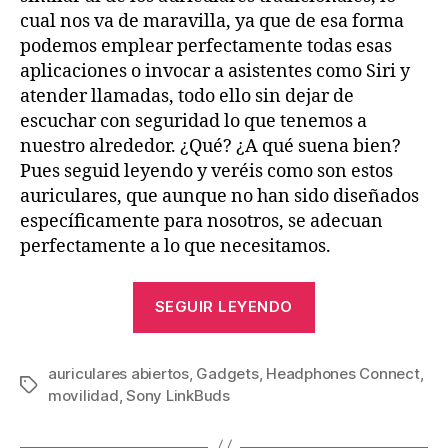
cual nos va de maravilla, ya que de esa forma
podemos emplear perfectamente todas esas
aplicaciones o invocar a asistentes como Siri y
atender llamadas, todo ello sin dejar de
escuchar con seguridad lo que tenemos a
nuestro alrededor. ¿Qué? ¿A qué suena bien?
Pues seguid leyendo y veréis como son estos
auriculares, que aunque no han sido diseñados
específicamente para nosotros, se adecuan
perfectamente a lo que necesitamos.
«Análisis
SEGUIR LEYENDO
de
los
auriculares abiertos
,
Gadgets
,
Headphones Connect
Sony
,
Etiquetas
movilidad
,
Sony LinkBuds
LinkBuds,
innovadores