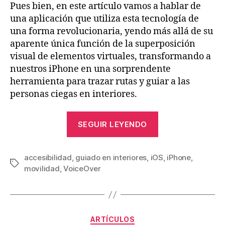
Pues bien, en este artículo vamos a hablar de
una aplicación que utiliza esta tecnología de
una forma revolucionaria, yendo más allá de su
aparente única función de la superposición
visual de elementos virtuales, transformando a
nuestros iPhone en una sorprendente
herramienta para trazar rutas y guiar a las
personas ciegas en interiores.
«Clew,
SEGUIR LEYENDO
aplicación
para
accesibilidad
,
guiado en interiores
,
iOS
el
,
iPhone
,
Etiquetas
movilidad
,
VoiceOver
trazado
de
rutas
y
Categorías
ARTÍCULOS